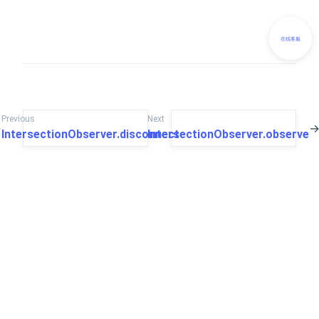
在线客服
Previous
Next
←
IntersectionObserver.disconnect
IntersectionObserver.observe