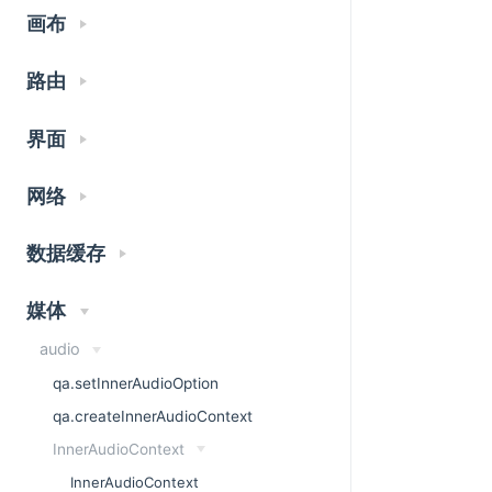
画布
路由
界面
网络
数据缓存
媒体
audio
qa.setInnerAudioOption
qa.createInnerAudioContext
InnerAudioContext
InnerAudioContext