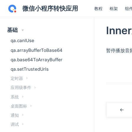
微信小程序转快应用
教程
框架
组
Inne
基础
qa.canIUse
qa.arrayBufferToBase64
暂停播放音
qa.base64ToArrayBuffer
qa.setTrustedUrls
定时器
应用级事件
系统
桌面图标
←
通知
调试